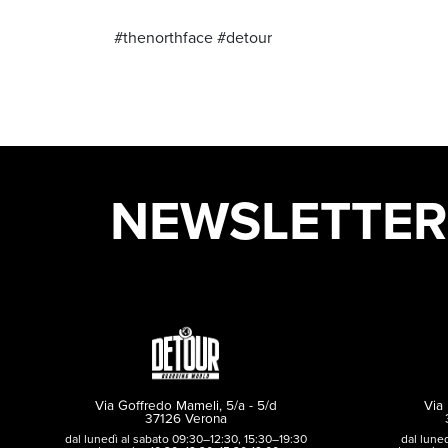
#thenorthface #detour
NEWSLETTER
Via Goffredo Mameli, 5/a - 5/d
Via 
37126 Verona
dal lunedì al sabato 09:30–12:30, 15:30–19:30
dal lune