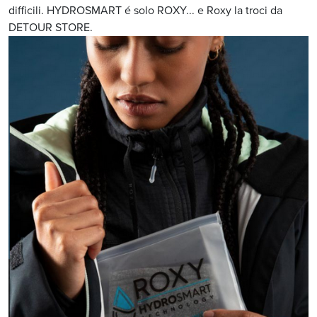
difficili. HYDROSMART é solo ROXY... e Roxy la troci da
DETOUR STORE.